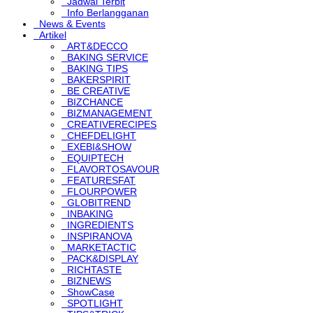
Jadwal Terbit
Info Berlangganan
News & Events
Artikel
ART&DECCO
BAKING SERVICE
BAKING TIPS
BAKERSPIRIT
BE CREATIVE
BIZCHANCE
BIZMANAGEMENT
CREATIVERECIPES
CHEFDELIGHT
EXEBI&SHOW
EQUIPTECH
FLAVORTOSAVOUR
FEATURESFAT
FLOURPOWER
GLOBITREND
INBAKING
INGREDIENTS
INSPIRANOVA
MARKETACTIC
PACK&DISPLAY
RICHTASTE
BIZNEWS
ShowCase
SPOTLIGHT