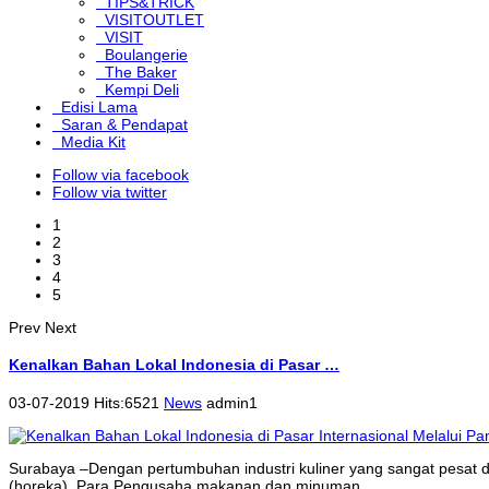
TIPS&TRICK
VISITOUTLET
VISIT
Boulangerie
The Baker
Kempi Deli
Edisi Lama
Saran & Pendapat
Media Kit
Follow via facebook
Follow via twitter
1
2
3
4
5
Prev
Next
Kenalkan Bahan Lokal Indonesia di Pasar …
03-07-2019 Hits:6521
News
admin1
Surabaya –Dengan pertumbuhan industri kuliner yang sangat pesat dal
(horeka). Para Pengusaha makanan dan minuman...