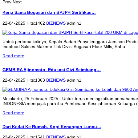
Prev
Next
Kerja Sama Bogasari dan BPJPH Sertifikas…
22-04-2025 Hits:1462
BIZNEWS
admin1
Untuk pertama kalinya, Kepala Badan Penyelenggara Jaminan Produk
Indofood Sukses Makmur Tbk Divisi Bogasari Flour Mills, Rabu...
Read more
GEMBIRA Ajinomoto: Edukasi Gizi Seimbang…
22-04-2025 Hits:1363
BIZNEWS
admin1
Mojokerto, 25 Februari 2025 - Untuk terus meningkatkan pemahama
INDONESIA mengajak para ibu Pembinaan Kesejahteraan Keluarga (P
Read more
Dari Kedai Ke Rumah: Kopi Kenangan Luncu…
22-04-2025 Hits:1541
BIZNEWS
admin1