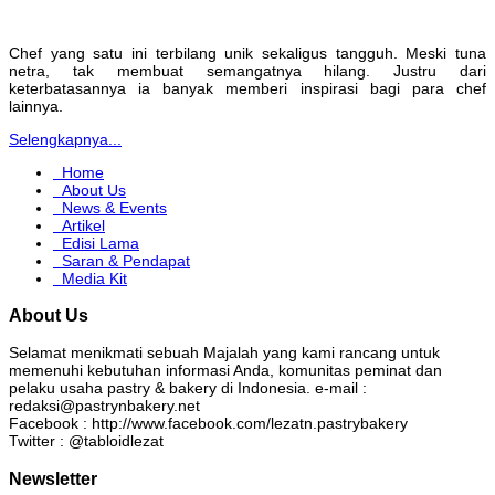
Chef yang satu ini terbilang unik sekaligus tangguh. Meski tuna
netra, tak membuat semangatnya hilang. Justru dari
keterbatasannya ia banyak memberi inspirasi bagi para chef
lainnya.
Selengkapnya...
Home
About Us
News & Events
Artikel
Edisi Lama
Saran & Pendapat
Media Kit
About Us
Selamat menikmati sebuah Majalah yang kami rancang untuk
memenuhi kebutuhan informasi Anda, komunitas peminat dan
pelaku usaha pastry & bakery di Indonesia. e-mail :
redaksi@pastrynbakery.net
Facebook : http://www.facebook.com/lezatn.pastrybakery
Twitter : @tabloidlezat
Newsletter