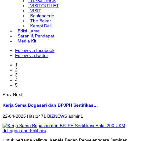
TIPS&TRICK
VISITOUTLET
VISIT
Boulangerie
The Baker
Kempi Deli
Edisi Lama
Saran & Pendapat
Media Kit
Follow via facebook
Follow via twitter
1
2
3
4
5
Prev
Next
Kerja Sama Bogasari dan BPJPH Sertifikas…
22-04-2025 Hits:1471
BIZNEWS
admin1
Untuk pertama kalinya, Kepala Badan Penyelenggara Jaminan