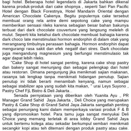
bagi hotel. Beberapa hotel legendaris di Jakarta bahkan dikenal
karena produk-produk dari cake shopnya , seperti Sari Pan Pacific
Hotel dengan Black Forestnya, Hotel Mandarin Oriental dengan
American Chocolate Cakenya. Begitu populernya cake tersebut
membuat orang rela antre demi sepotong cake yang mampu
memberikan sensasi rileks karena sebagian besar bahan bakunya
terbuat dari dark chocolate couverture yang langsung meleleh di
mulut. Seperti kita ketahui dark chocolate membuat bahagia karena
dark choco late menstimulasi hormon endorphin di dalam otak yang
merangsang timbulnya perasaan bahagia. Hormon endorphin dapat
mengurangi rasa sakit dan efek negatif dari stres. Dark chocolate
juga mengandung magnesium yang berfungsi menstimulasio tak
agar dapat lebih rileks.
"Cake Shop di hotel sangat penting, karena cake shop pastry
dan bakery sangat menunjang dan sebagai pelengkap dari hotel
atau restoran. Dimana pengunjung jika menikmati sajian makanan,
rasanya tak lengkap tanpa menikmati hidangan penutup. Sajian
penutup ini tidak berarti menambah kenyang, namun sebagai
sebagai stabilizer apa yang sudah kita makan, ” urai Leys Suyono ,
Pastry Chef FjL Bistro & Deli Jakarta .
Senada pernyataan yang diberikan oleh Yuanita Ayu , PR
Manager Grand Sahid Jaya Jakarta , Deli Choice yang merupakan
Pastry & Cake Shop di Grand Sahid Jaya Jakarta sangatlah penting
sebagai penunjang kami dalam memperkaya variasi produk F & B
yang dipromosikan hotel. Para tamu juga sangat menyukai Deli
Choice yang memang terletak di area lobby Grand Sahid Jaya
untuk bertemu kolega atau sekadar berkumpul sembari menikmati
secangkir kopi atau teh ditemani dengan produk pastry atau cake.