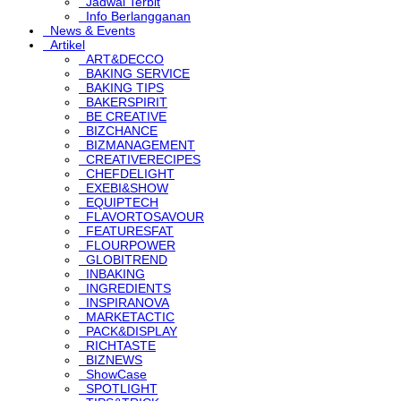
Jadwal Terbit
Info Berlangganan
News & Events
Artikel
ART&DECCO
BAKING SERVICE
BAKING TIPS
BAKERSPIRIT
BE CREATIVE
BIZCHANCE
BIZMANAGEMENT
CREATIVERECIPES
CHEFDELIGHT
EXEBI&SHOW
EQUIPTECH
FLAVORTOSAVOUR
FEATURESFAT
FLOURPOWER
GLOBITREND
INBAKING
INGREDIENTS
INSPIRANOVA
MARKETACTIC
PACK&DISPLAY
RICHTASTE
BIZNEWS
ShowCase
SPOTLIGHT