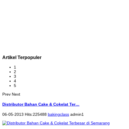
Artikel Terpopuler
1
2
3
4
5
Prev
Next
Distributor Bahan Cake & Cokelat Ter…
06-05-2013 Hits:225488
bakingclass
admin1