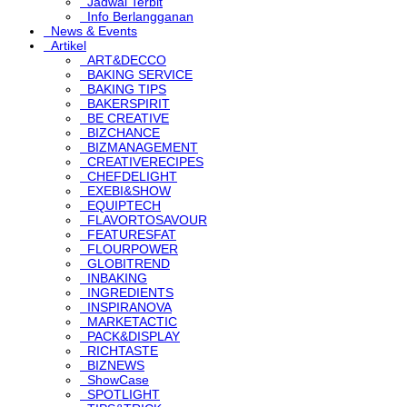
Jadwal Terbit
Info Berlangganan
News & Events
Artikel
ART&DECCO
BAKING SERVICE
BAKING TIPS
BAKERSPIRIT
BE CREATIVE
BIZCHANCE
BIZMANAGEMENT
CREATIVERECIPES
CHEFDELIGHT
EXEBI&SHOW
EQUIPTECH
FLAVORTOSAVOUR
FEATURESFAT
FLOURPOWER
GLOBITREND
INBAKING
INGREDIENTS
INSPIRANOVA
MARKETACTIC
PACK&DISPLAY
RICHTASTE
BIZNEWS
ShowCase
SPOTLIGHT