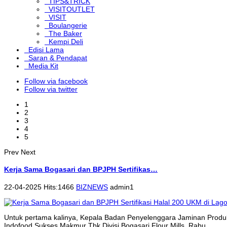
TIPS&TRICK
VISITOUTLET
VISIT
Boulangerie
The Baker
Kempi Deli
Edisi Lama
Saran & Pendapat
Media Kit
Follow via facebook
Follow via twitter
1
2
3
4
5
Prev
Next
Kerja Sama Bogasari dan BPJPH Sertifikas…
22-04-2025 Hits:1466
BIZNEWS
admin1
Untuk pertama kalinya, Kepala Badan Penyelenggara Jaminan Produk
Indofood Sukses Makmur Tbk Divisi Bogasari Flour Mills, Rabu...