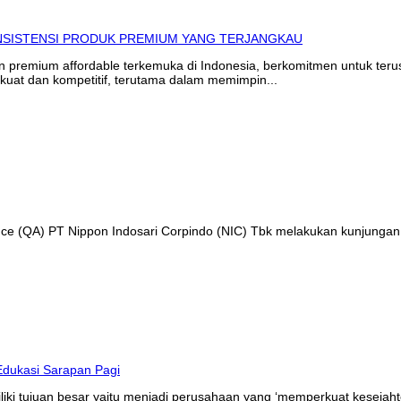
in premium affordable terkemuka di Indonesia, berkomitmen untuk te
kuat dan kompetitif, terutama dalam memimpin...
ance (QA) PT Nippon Indosari Corpindo (NIC) Tbk melakukan kunjungan
liki tujuan besar yaitu menjadi perusahaan yang ‘memperkuat kesejaht