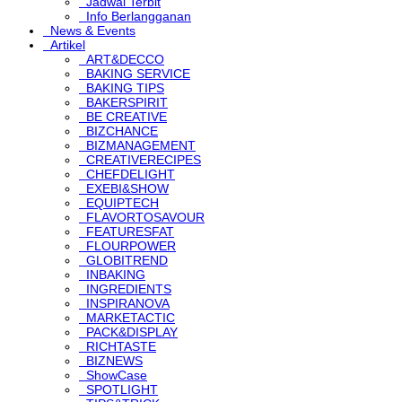
Jadwal Terbit
Info Berlangganan
News & Events
Artikel
ART&DECCO
BAKING SERVICE
BAKING TIPS
BAKERSPIRIT
BE CREATIVE
BIZCHANCE
BIZMANAGEMENT
CREATIVERECIPES
CHEFDELIGHT
EXEBI&SHOW
EQUIPTECH
FLAVORTOSAVOUR
FEATURESFAT
FLOURPOWER
GLOBITREND
INBAKING
INGREDIENTS
INSPIRANOVA
MARKETACTIC
PACK&DISPLAY
RICHTASTE
BIZNEWS
ShowCase
SPOTLIGHT