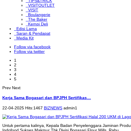
TIPS&TRICK
VISITOUTLET
VISIT
Boulangerie
The Baker
Kempi Deli
Edisi Lama
Saran & Pendapat
Media Kit
Follow via facebook
Follow via twitter
1
2
3
4
5
Prev
Next
Kerja Sama Bogasari dan BPJPH Sertifikas…
22-04-2025 Hits:1467
BIZNEWS
admin1
Untuk pertama kalinya, Kepala Badan Penyelenggara Jaminan Produk
Indofood Sukses Makmur Tbk Divisi Bogasari Flour Mills, Rabu...