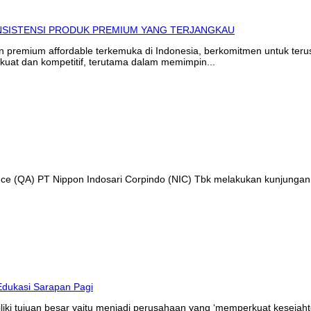
in premium affordable terkemuka di Indonesia, berkomitmen untuk te
kuat dan kompetitif, terutama dalam memimpin...
ance (QA) PT Nippon Indosari Corpindo (NIC) Tbk melakukan kunjungan
liki tujuan besar yaitu menjadi perusahaan yang ‘memperkuat kesejaht