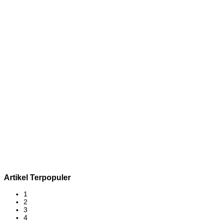
Artikel Terpopuler
1
2
3
4