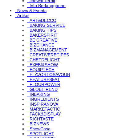
Jadwal Terbit
Info Berlangganan
News & Events
Artikel
ART&DECCO
BAKING SERVICE
BAKING TIPS
BAKERSPIRIT
BE CREATIVE
BIZCHANCE
BIZMANAGEMENT
CREATIVERECIPES
CHEFDELIGHT
EXEBI&SHOW
EQUIPTECH
FLAVORTOSAVOUR
FEATURESFAT
FLOURPOWER
GLOBITREND
INBAKING
INGREDIENTS
INSPIRANOVA
MARKETACTIC
PACK&DISPLAY
RICHTASTE
BIZNEWS
ShowCase
SPOTLIGHT