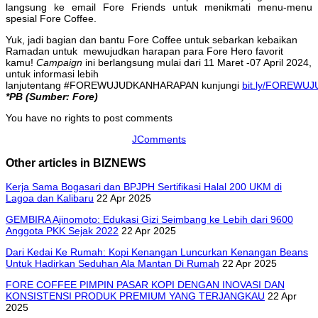
langsung ke email Fore Friends untuk menikmati menu-menu
spesial Fore Coffee.
Yuk, jadi bagian dan bantu Fore Coffee untuk sebarkan kebaikan
Ramadan untuk mewujudkan harapan para Fore Hero favorit
kamu!
Campaign
ini berlangsung mulai dari 11 Maret -07 April 2024,
untuk informasi lebih
lanjutentang #FOREWUJUDKANHARAPAN kunjungi
bit.ly/FOREW
*PB (Sumber: Fore)
You have no rights to post comments
JComments
Other articles in BIZNEWS
Kerja Sama Bogasari dan BPJPH Sertifikasi Halal 200 UKM di
Lagoa dan Kalibaru
22 Apr 2025
GEMBIRA Ajinomoto: Edukasi Gizi Seimbang ke Lebih dari 9600
Anggota PKK Sejak 2022
22 Apr 2025
Dari Kedai Ke Rumah: Kopi Kenangan Luncurkan Kenangan Beans
Untuk Hadirkan Seduhan Ala Mantan Di Rumah
22 Apr 2025
FORE COFFEE PIMPIN PASAR KOPI DENGAN INOVASI DAN
KONSISTENSI PRODUK PREMIUM YANG TERJANGKAU
22 Apr
2025