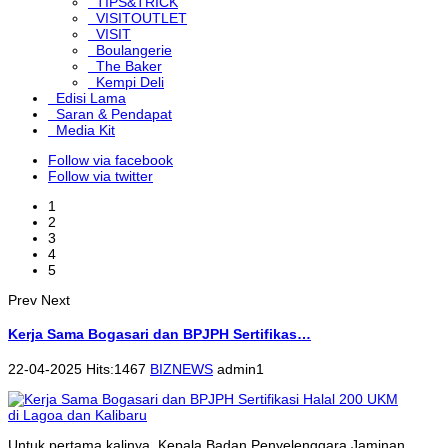
TIPS&TRICK
VISITOUTLET
VISIT
Boulangerie
The Baker
Kempi Deli
Edisi Lama
Saran & Pendapat
Media Kit
Follow via facebook
Follow via twitter
1
2
3
4
5
Prev
Next
Kerja Sama Bogasari dan BPJPH Sertifikas…
22-04-2025 Hits:1467
BIZNEWS
admin1
Untuk pertama kalinya, Kepala Badan Penyelenggara Jaminan