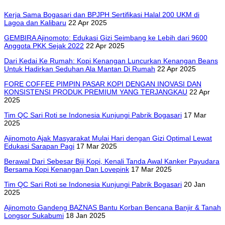
Kerja Sama Bogasari dan BPJPH Sertifikasi Halal 200 UKM di
Lagoa dan Kalibaru
22 Apr 2025
GEMBIRA Ajinomoto: Edukasi Gizi Seimbang ke Lebih dari 9600
Anggota PKK Sejak 2022
22 Apr 2025
Dari Kedai Ke Rumah: Kopi Kenangan Luncurkan Kenangan Beans
Untuk Hadirkan Seduhan Ala Mantan Di Rumah
22 Apr 2025
FORE COFFEE PIMPIN PASAR KOPI DENGAN INOVASI DAN
KONSISTENSI PRODUK PREMIUM YANG TERJANGKAU
22 Apr
2025
Tim QC Sari Roti se Indonesia Kunjungi Pabrik Bogasari
17 Mar
2025
Ajinomoto Ajak Masyarakat Mulai Hari dengan Gizi Optimal Lewat
Edukasi Sarapan Pagi
17 Mar 2025
Berawal Dari Sebesar Biji Kopi, Kenali Tanda Awal Kanker Payudara
Bersama Kopi Kenangan Dan Lovepink
17 Mar 2025
Tim QC Sari Roti se Indonesia Kunjungi Pabrik Bogasari
20 Jan
2025
Ajinomoto Gandeng BAZNAS Bantu Korban Bencana Banjir & Tanah
Longsor Sukabumi
18 Jan 2025