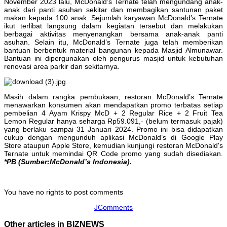
November 2023 lalu, McDonald’s Ternate telah mengundang anak-
anak dari panti asuhan sekitar dan membagikan santunan paket
makan kepada 100 anak. Sejumlah karyawan McDonald’s Ternate
ikut terlibat langsung dalam kegiatan tersebut dan melakukan
berbagai aktivitas menyenangkan bersama anak-anak panti
asuhan. Selain itu, McDonald’s Ternate juga telah memberikan
bantuan berbentuk material bangunan kepada Masjid Almunawar.
Bantuan ini dipergunakan oleh pengurus masjid untuk kebutuhan
renovasi area parkir dan sekitarnya.
Masih dalam rangka pembukaan, restoran McDonald’s Ternate
menawarkan konsumen akan mendapatkan promo terbatas setiap
pembelian 4 Ayam Krispy McD + 2 Regular Rice + 2 Fruit Tea
Lemon Regular hanya seharga Rp59.091,- (belum termasuk pajak)
yang berlaku sampai 31 Januari 2024. Promo ini bisa didapatkan
cukup dengan mengunduh aplikasi McDonald’s di Google Play
Store ataupun Apple Store, kemudian kunjungi restoran McDonald's
Ternate untuk memindai QR Code promo yang sudah disediakan.
*PB (Sumber:McDonald’s Indonesia).
You have no rights to post comments
JComments
Other articles in BIZNEWS