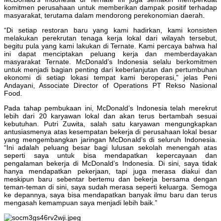
komitmen perusahaan untuk memberikan dampak positif terhadap
masyarakat, terutama dalam mendorong perekonomian daerah.
“Di setiap restoran baru yang kami hadirkan, kami konsisten
melakukan perekrutan tenaga kerja lokal dari wilayah tersebut,
begitu pula yang kami lakukan di Ternate. Kami percaya bahwa hal
ini dapat menciptakan peluang kerja dan memberdayakan
masyarakat Ternate. McDonald’s Indonesia selalu berkomitmen
untuk menjadi bagian penting dari keberlanjutan dan pertumbuhan
ekonomi di setiap lokasi tempat kami beroperasi,” jelas Peni
Andayani, Associate Director of Operations PT Rekso Nasional
Food.
Pada tahap pembukaan ini, McDonald’s Indonesia telah merekrut
lebih dari 20 karyawan lokal dan akan terus bertambah sesuai
kebutuhan. Putri Zuwita, salah satu karyawan mengungkapkan
antusiasmenya atas kesempatan bekerja di perusahaan lokal besar
yang mengembangkan jaringan McDonald’s di seluruh Indonesia.
“Ini adalah peluang besar bagi lulusan sekolah menengah atas
seperti saya untuk bisa mendapatkan kepercayaan dan
pengalaman bekerja di McDonald’s Indonesia. Di sini, saya tidak
hanya mendapatkan pekerjaan, tapi juga merasa diakui dan
meskipun baru sebentar bertemu dan bekerja bersama dengan
teman-teman di sini, saya sudah merasa seperti keluarga. Semoga
ke depannya, saya bisa mendapatkan banyak ilmu baru dan terus
mengasah kemampuan saya menjadi lebih baik.”