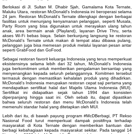
Berlokasi di Jl. Sultan M. Dhabir Sjah, Gamalama Kota Ternate,
Maluku Utara, restoran McDonald's Indonesia ini beroperasi selama
24 jam. Restoran McDonald’s Ternate dilengkapi dengan berbagai
fasilitas untuk menunjang kenyamanan pelanggan, seperti Musala,
Party Room yang bisa digunakan untuk merayakan ulang tahun
anak, area bermain anak (Playland), layanan Drive Thru, serta
akses Wi-Fi bebas biaya. Selain berkunjung langsung ke restoran
McDonald’s Ternate untuk makan di tempat atau dibawa pulang,
pelanggan juga bisa memesan produk melalui layanan pesan antar
seperti GrabFood dan GoFood.
Sebagai restoran favorit keluarga Indonesia yang terus memperkuat
eksistensinya selama lebih dari 32 tahun, McDonald’s Indonesia
juga berkomitmen untuk memberikan pengalaman bersantap yang
menyenangkan kepada seluruh pelanggannya. Komitmen tersebut
termasuk dengan memastikan kehalalan produk yang dihadirkan.
McDonald’s Indonesia merupakan restoran cepat saji pertama yang
mendapatkan sertifikat halal dari Majelis Ulama Indonesia (MUI).
Sertifikat ini didapatkan sejak tahun 1994 dan konsisten
diperpanjang hingga saat ini. Oleh sebab itu, dapat dipastikan
bahwa seluruh restoran dan menu McDonald’s Indonesia telah
memenuhi standar halal yang ditetapkan oleh MUI.
Lebih dari itu, di bawah payung program #McDBerbagi, PT Rekso
Nasional Food turut memperkuat dampak positifnya terhadap
masyarakat di Kota Ternate dengan memberikan bantuan dan
berbagi kebahagiaan kepada masyarakat sekitar. Pada tanggal 14