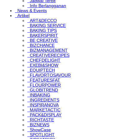
Jadwal Terbit
Info Berlangganan
News & Events
Artikel
ART&DECCO
BAKING SERVICE
BAKING TIPS
BAKERSPIRIT
BE CREATIVE
BIZCHANCE
BIZMANAGEMENT
CREATIVERECIPES
CHEFDELIGHT
EXEBI&SHOW
EQUIPTECH
FLAVORTOSAVOUR
FEATURESFAT
FLOURPOWER
GLOBITREND
INBAKING
INGREDIENTS
INSPIRANOVA
MARKETACTIC
PACK&DISPLAY
RICHTASTE
BIZNEWS
ShowCase
SPOTLIGHT