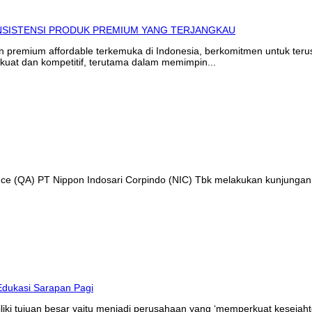
in premium affordable terkemuka di Indonesia, berkomitmen untuk te
kuat dan kompetitif, terutama dalam memimpin...
ance (QA) PT Nippon Indosari Corpindo (NIC) Tbk melakukan kunjungan
liki tujuan besar yaitu menjadi perusahaan yang ‘memperkuat kesejaht