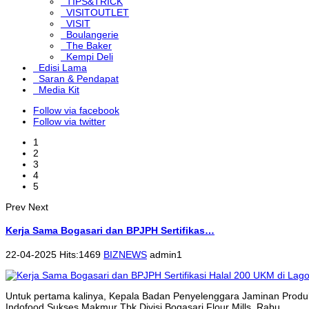
TIPS&TRICK
VISITOUTLET
VISIT
Boulangerie
The Baker
Kempi Deli
Edisi Lama
Saran & Pendapat
Media Kit
Follow via facebook
Follow via twitter
1
2
3
4
5
Prev
Next
Kerja Sama Bogasari dan BPJPH Sertifikas…
22-04-2025 Hits:1469
BIZNEWS
admin1
Untuk pertama kalinya, Kepala Badan Penyelenggara Jaminan Produk
Indofood Sukses Makmur Tbk Divisi Bogasari Flour Mills, Rabu...