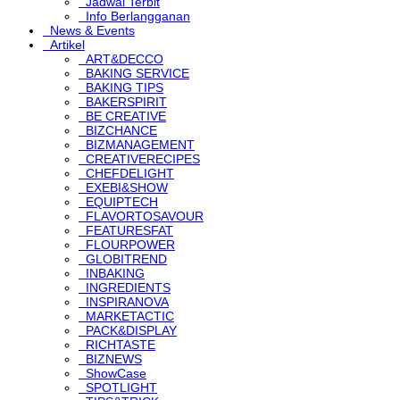
Jadwal Terbit
Info Berlangganan
News & Events
Artikel
ART&DECCO
BAKING SERVICE
BAKING TIPS
BAKERSPIRIT
BE CREATIVE
BIZCHANCE
BIZMANAGEMENT
CREATIVERECIPES
CHEFDELIGHT
EXEBI&SHOW
EQUIPTECH
FLAVORTOSAVOUR
FEATURESFAT
FLOURPOWER
GLOBITREND
INBAKING
INGREDIENTS
INSPIRANOVA
MARKETACTIC
PACK&DISPLAY
RICHTASTE
BIZNEWS
ShowCase
SPOTLIGHT