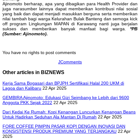
Ajinomoto berharap, apa yang dibagikan para Health Provider dan
juga narasumber lainnya dapat memberikan kontribusi nilai sosial
yang baik dan dapat menjadi masukkan berguna serta memberikan
nilai tambah bagi warga Kelurahan Bulak Banteng dan semoga kick
off program Lingkungan MAPAN di Karawang nanti juga berjalan
sukses dan memberikan banyak manfaat bagi warga.
*PB
(Sumber: Ajinomoto).
You have no rights to post comments
JComments
Other articles in BIZNEWS
Kerja Sama Bogasari dan BPJPH Sertifikasi Halal 200 UKM di
Lagoa dan Kalibaru
22 Apr 2025
GEMBIRA Ajinomoto: Edukasi Gizi Seimbang ke Lebih dari 9600
Anggota PKK Sejak 2022
22 Apr 2025
Dari Kedai Ke Rumah: Kopi Kenangan Luncurkan Kenangan Beans
Untuk Hadirkan Seduhan Ala Mantan Di Rumah
22 Apr 2025
FORE COFFEE PIMPIN PASAR KOPI DENGAN INOVASI DAN
KONSISTENSI PRODUK PREMIUM YANG TERJANGKAU
22 Apr
2025