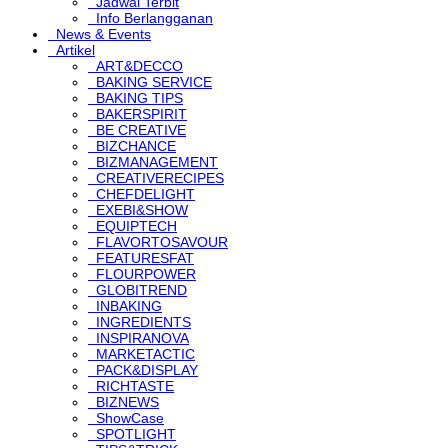
Jadwal Terbit
Info Berlangganan
News & Events
Artikel
ART&DECCO
BAKING SERVICE
BAKING TIPS
BAKERSPIRIT
BE CREATIVE
BIZCHANCE
BIZMANAGEMENT
CREATIVERECIPES
CHEFDELIGHT
EXEBI&SHOW
EQUIPTECH
FLAVORTOSAVOUR
FEATURESFAT
FLOURPOWER
GLOBITREND
INBAKING
INGREDIENTS
INSPIRANOVA
MARKETACTIC
PACK&DISPLAY
RICHTASTE
BIZNEWS
ShowCase
SPOTLIGHT