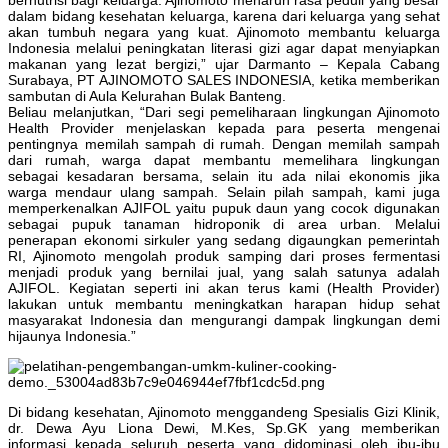
dalam bidang kesehatan keluarga, karena dari keluarga yang sehat
akan tumbuh negara yang kuat. Ajinomoto membantu keluarga
Indonesia melalui peningkatan literasi gizi agar dapat menyiapkan
makanan yang lezat bergizi,” ujar Darmanto – Kepala Cabang
Surabaya, PT AJINOMOTO SALES INDONESIA, ketika memberikan
sambutan di Aula Kelurahan Bulak Banteng.
Beliau melanjutkan, “Dari segi pemeliharaan lingkungan Ajinomoto
Health Provider menjelaskan kepada para peserta mengenai
pentingnya memilah sampah di rumah. Dengan memilah sampah
dari rumah, warga dapat membantu memelihara lingkungan
sebagai kesadaran bersama, selain itu ada nilai ekonomis jika
warga mendaur ulang sampah. Selain pilah sampah, kami juga
memperkenalkan AJIFOL yaitu pupuk daun yang cocok digunakan
sebagai pupuk tanaman hidroponik di area urban. Melalui
penerapan ekonomi sirkuler yang sedang digaungkan pemerintah
RI, Ajinomoto mengolah produk samping dari proses fermentasi
menjadi produk yang bernilai jual, yang salah satunya adalah
AJIFOL. Kegiatan seperti ini akan terus kami (Health Provider)
lakukan untuk membantu meningkatkan harapan hidup sehat
masyarakat Indonesia dan mengurangi dampak lingkungan demi
hijaunya Indonesia.”
Di bidang kesehatan, Ajinomoto menggandeng Spesialis Gizi Klinik,
dr. Dewa Ayu Liona Dewi, M.Kes, Sp.GK yang memberikan
informasi kepada seluruh peserta yang didominasi oleh ibu-ibu