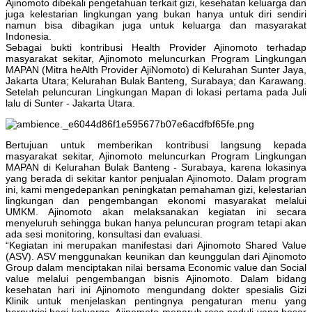
Ajinomoto dibekali pengetahuan terkait gizi, kesehatan keluarga dan
juga kelestarian lingkungan yang bukan hanya untuk diri sendiri
namun bisa dibagikan juga untuk keluarga dan masyarakat
Indonesia.
Sebagai bukti kontribusi Health Provider Ajinomoto terhadap
masyarakat sekitar, Ajinomoto meluncurkan Program Lingkungan
MAPAN (Mitra heAlth Provider AjiNomoto) di Kelurahan Sunter Jaya,
Jakarta Utara; Kelurahan Bulak Banteng, Surabaya; dan Karawang.
Setelah peluncuran Lingkungan Mapan di lokasi pertama pada Juli
lalu di Sunter - Jakarta Utara.
Bertujuan untuk memberikan kontribusi langsung kepada
masyarakat sekitar, Ajinomoto meluncurkan Program Lingkungan
MAPAN di Kelurahan Bulak Banteng - Surabaya, karena lokasinya
yang berada di sekitar kantor penjualan Ajinomoto. Dalam program
ini, kami mengedepankan peningkatan pemahaman gizi, kelestarian
lingkungan dan pengembangan ekonomi masyarakat melalui
UMKM. Ajinomoto akan melaksanakan kegiatan ini secara
menyeluruh sehingga bukan hanya peluncuran program tetapi akan
ada sesi monitoring, konsultasi dan evaluasi.
“Kegiatan ini merupakan manifestasi dari Ajinomoto Shared Value
(ASV). ASV menggunakan keunikan dan keunggulan dari Ajinomoto
Group dalam menciptakan nilai bersama Economic value dan Social
value melalui pengembangan bisnis Ajinomoto. Dalam bidang
kesehatan hari ini Ajinomoto mengundang dokter spesialis Gizi
Klinik untuk menjelaskan pentingnya pengaturan menu yang
bernutrisi bagi keluarga. Ajinomoto menaruh rasa peduli yang besar