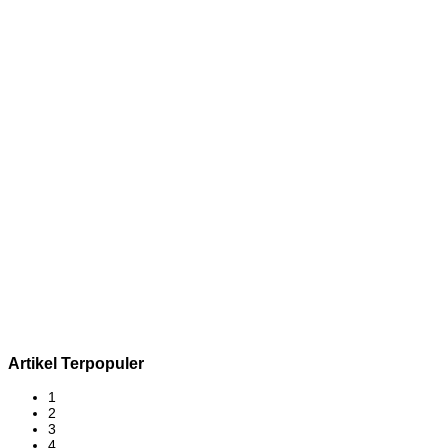
Artikel Terpopuler
1
2
3
4