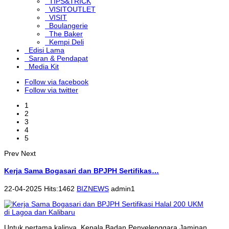
TIPS&TRICK
VISITOUTLET
VISIT
Boulangerie
The Baker
Kempi Deli
Edisi Lama
Saran & Pendapat
Media Kit
Follow via facebook
Follow via twitter
1
2
3
4
5
Prev
Next
Kerja Sama Bogasari dan BPJPH Sertifikas…
22-04-2025 Hits:1462
BIZNEWS
admin1
Untuk pertama kalinya, Kepala Badan Penyelenggara Jaminan