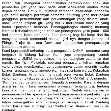
kader PKK, mengenai pengoptimalan pertumbuhan anak dan
pemberian gizi yang baik pada anak.“Anak-anak adalah masa
depan bangsa. Untuk itu, tumbuh kembang anak-anak Indonesia
juga patut menjadi perhatian bersama. Stunting yang merupakan
gangguan pertumbuhan dan perkembangan yang dialami anak-
anak karena asupan gizi yang buruk merupakan masalah yang
harus dipecahkan bersama. Penanggulangan stunting memang
lebih baik dilakukan dengan tindakan pencegahan, yaitu pada 1.000
hari pertama kehidupan anak. Jadi penting bagi ibu hamil dan ibu
menyusui untuk memenuhi asupan gizi nya dengan konsep Isi
Piringku,” ujar dr. Liona Dewi saat memberikan pemaparannya
kepada para peserta.
Kami juga peduli terhadap para pengusaha UMKM, terutama yang
bergerak di bidang kuliner. Kami juga mengundang contoh
pengusaha UMKM yang sukses mengembangkan usahanya dari
rumah. Ibu Titin Mukadah, seorang pengusaha kuliner rumahan
yang sukses membagikan pengalamannya dalam merintis usaha
kuliner rumahan, yang memberikan inspirasi bagi warga Kelurahan
Bulak Banteng. Ajinomoto mengajak para warga Bulak Banteng
yang hadir untuk ikut serta dalam Lomba UMKM Kuliner Ajinomoto.
“Kami sangat berterima kasih kepada Ajinomoto. Karena dengan
acara ini, kami bisa menambah wawasan tentang gizi, tentang
kesehatan dan juga tentang lingkungan. Sudah disampaikan di
pemaparan dokter spesialis gizi tadi bagaimana cara perbaikan gizi
kepada anak penderita stunting. Pemerintah kota Surabaya di akhir
tahun menargetkan kota Surabaya khususnya di Bulak Banteng
sudah harus zero stunting”, ujar Yudhi Priyo Utomo – Lurah Bulak
Banteng.