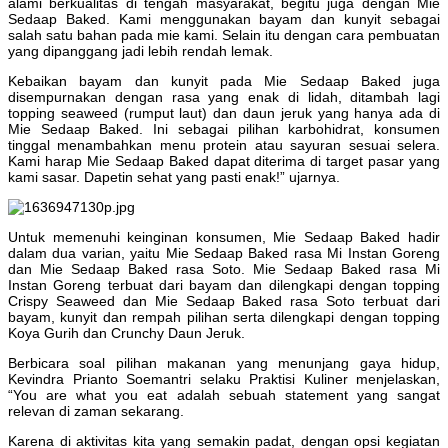
alami berkualitas di tengah masyarakat, begitu juga dengan Mie
Sedaap Baked. Kami menggunakan bayam dan kunyit sebagai
salah satu bahan pada mie kami. Selain itu dengan cara pembuatan
yang dipanggang jadi lebih rendah lemak.
Kebaikan bayam dan kunyit pada Mie Sedaap Baked juga
disempurnakan dengan rasa yang enak di lidah, ditambah lagi
topping seaweed (rumput laut) dan daun jeruk yang hanya ada di
Mie Sedaap Baked. Ini sebagai pilihan karbohidrat, konsumen
tinggal menambahkan menu protein atau sayuran sesuai selera.
Kami harap Mie Sedaap Baked dapat diterima di target pasar yang
kami sasar. Dapetin sehat yang pasti enak!” ujarnya.
Untuk memenuhi keinginan konsumen, Mie Sedaap Baked hadir
dalam dua varian, yaitu Mie Sedaap Baked rasa Mi Instan Goreng
dan Mie Sedaap Baked rasa Soto. Mie Sedaap Baked rasa Mi
Instan Goreng terbuat dari bayam dan dilengkapi dengan topping
Crispy Seaweed dan Mie Sedaap Baked rasa Soto terbuat dari
bayam, kunyit dan rempah pilihan serta dilengkapi dengan topping
Koya Gurih dan Crunchy Daun Jeruk.
Berbicara soal pilihan makanan yang menunjang gaya hidup,
Kevindra Prianto Soemantri selaku Praktisi Kuliner menjelaskan,
“You are what you eat adalah sebuah statement yang sangat
relevan di zaman sekarang.
Karena di aktivitas kita yang semakin padat, dengan opsi kegiatan