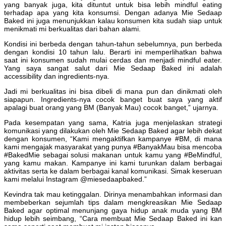
yang banyak juga, kita dituntut untuk bisa lebih mindful eating
terhadap apa yang kita konsumsi. Dengan adanya Mie Sedaap
Baked ini juga menunjukkan kalau konsumen kita sudah siap untuk
menikmati mi berkualitas dari bahan alami.
Kondisi ini berbeda dengan tahun-tahun sebelumnya, pun berbeda
dengan kondisi 10 tahun lalu. Berarti ini memperlihatkan bahwa
saat ini konsumen sudah mulai cerdas dan menjadi mindful eater.
Yang saya sangat salut dari Mie Sedaap Baked ini adalah
accessibility dan ingredients-nya.
Jadi mi berkualitas ini bisa dibeli di mana pun dan dinikmati oleh
siapapun. Ingredients-nya cocok banget buat saya yang aktif
apalagi buat orang yang BM (Banyak Mau) cocok banget,” ujarnya.
Pada kesempatan yang sama, Katria juga menjelaskan strategi
komunikasi yang dilakukan oleh Mie Sedaap Baked agar lebih dekat
dengan konsumen, “Kami mengaktifkan kampanye #BM, di mana
kami mengajak masyarakat yang punya #BanyakMau bisa mencoba
#BakedMie sebagai solusi makanan untuk kamu yang #BeMindful,
yang kamu makan. Kampanye ini kami turunkan dalam berbagai
aktivitas serta ke dalam berbagai kanal komunikasi. Simak keseruan
kami melalui Instagram @miesedaapbaked.”
Kevindra tak mau ketinggalan. Dirinya menambahkan informasi dan
membeberkan sejumlah tips dalam mengkreasikan Mie Sedaap
Baked agar optimal menunjang gaya hidup anak muda yang BM
hidup lebih seimbang, “Cara membuat Mie Sedaap Baked ini kan