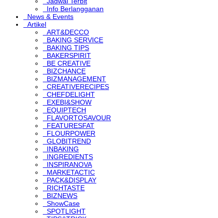
Jadwal Terbit
Info Berlangganan
News & Events
Artikel
ART&DECCO
BAKING SERVICE
BAKING TIPS
BAKERSPIRIT
BE CREATIVE
BIZCHANCE
BIZMANAGEMENT
CREATIVERECIPES
CHEFDELIGHT
EXEBI&SHOW
EQUIPTECH
FLAVORTOSAVOUR
FEATURESFAT
FLOURPOWER
GLOBITREND
INBAKING
INGREDIENTS
INSPIRANOVA
MARKETACTIC
PACK&DISPLAY
RICHTASTE
BIZNEWS
ShowCase
SPOTLIGHT