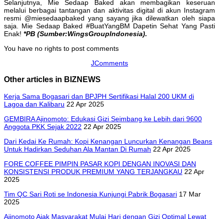
Selanjutnya, Mie Sedaap Baked akan membagikan keseruan
melalui berbagai tantangan dan aktivitas digital di akun Instagram
resmi @miesedaapbaked yang sayang jika dilewatkan oleh siapa
saja. Mie Sedaap Baked #BuatYangBM Dapetin Sehat Yang Pasti
Enak!
*PB (Sumber:WingsGroupIndonesia).
You have no rights to post comments
JComments
Other articles in BIZNEWS
Kerja Sama Bogasari dan BPJPH Sertifikasi Halal 200 UKM di
Lagoa dan Kalibaru
22 Apr 2025
GEMBIRA Ajinomoto: Edukasi Gizi Seimbang ke Lebih dari 9600
Anggota PKK Sejak 2022
22 Apr 2025
Dari Kedai Ke Rumah: Kopi Kenangan Luncurkan Kenangan Beans
Untuk Hadirkan Seduhan Ala Mantan Di Rumah
22 Apr 2025
FORE COFFEE PIMPIN PASAR KOPI DENGAN INOVASI DAN
KONSISTENSI PRODUK PREMIUM YANG TERJANGKAU
22 Apr
2025
Tim QC Sari Roti se Indonesia Kunjungi Pabrik Bogasari
17 Mar
2025
Ajinomoto Ajak Masyarakat Mulai Hari dengan Gizi Optimal Lewat