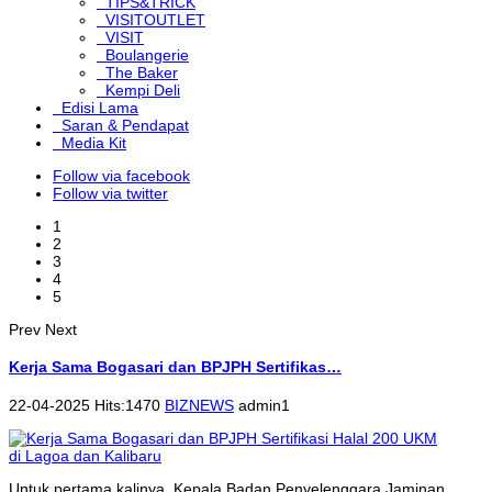
TIPS&TRICK
VISITOUTLET
VISIT
Boulangerie
The Baker
Kempi Deli
Edisi Lama
Saran & Pendapat
Media Kit
Follow via facebook
Follow via twitter
1
2
3
4
5
Prev
Next
Kerja Sama Bogasari dan BPJPH Sertifikas…
22-04-2025 Hits:1470
BIZNEWS
admin1
Untuk pertama kalinya, Kepala Badan Penyelenggara Jaminan