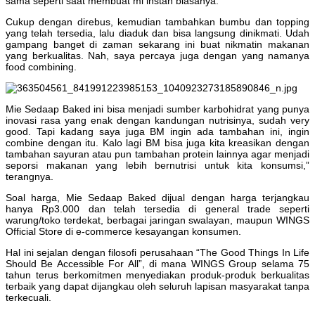
sama seperti saat membuat mi instan biasanya.
Cukup dengan direbus, kemudian tambahkan bumbu dan topping
yang telah tersedia, lalu diaduk dan bisa langsung dinikmati. Udah
gampang banget di zaman sekarang ini buat nikmatin makanan
yang berkualitas. Nah, saya percaya juga dengan yang namanya
food combining.
Mie Sedaap Baked ini bisa menjadi sumber karbohidrat yang punya
inovasi rasa yang enak dengan kandungan nutrisinya, sudah very
good. Tapi kadang saya juga BM ingin ada tambahan ini, ingin
combine dengan itu. Kalo lagi BM bisa juga kita kreasikan dengan
tambahan sayuran atau pun tambahan protein lainnya agar menjadi
seporsi makanan yang lebih bernutrisi untuk kita konsumsi,”
terangnya.
Soal harga, Mie Sedaap Baked dijual dengan harga terjangkau
hanya Rp3.000 dan telah tersedia di general trade seperti
warung/toko terdekat, berbagai jaringan swalayan, maupun WINGS
Official Store di e-commerce kesayangan konsumen.
Hal ini sejalan dengan filosofi perusahaan “The Good Things In Life
Should Be Accessible For All”, di mana WINGS Group selama 75
tahun terus berkomitmen menyediakan produk-produk berkualitas
terbaik yang dapat dijangkau oleh seluruh lapisan masyarakat tanpa
terkecuali.