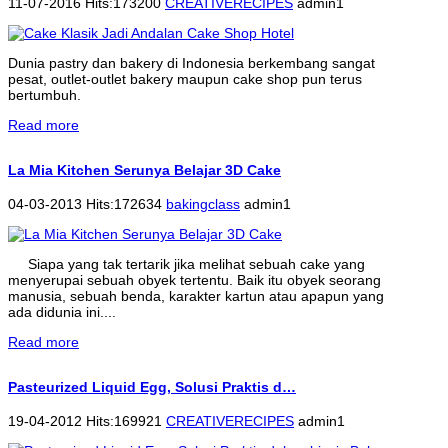
11-07-2016 Hits:173200
CREATIVERECIPES
admin1
Dunia pastry dan bakery di Indonesia berkembang sangat
pesat, outlet-outlet bakery maupun cake shop pun terus
bertumbuh.
Read more
La Mia Kitchen Serunya Belajar 3D Cake
04-03-2013 Hits:172634
bakingclass
admin1
Siapa yang tak tertarik jika melihat sebuah cake yang
menyerupai sebuah obyek tertentu. Baik itu obyek seorang
manusia, sebuah benda, karakter kartun atau apapun yang
ada didunia ini....
Read more
Pasteurized Liquid Egg, Solusi Praktis d…
19-04-2012 Hits:169921
CREATIVERECIPES
admin1