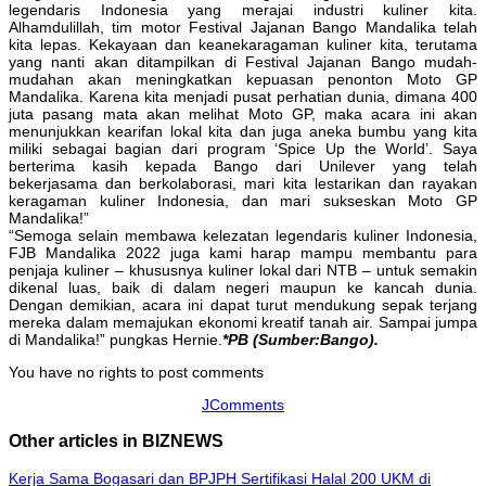
legendaris Indonesia yang merajai industri kuliner kita.
Alhamdulillah, tim motor Festival Jajanan Bango Mandalika telah
kita lepas. Kekayaan dan keanekaragaman kuliner kita, terutama
yang nanti akan ditampilkan di Festival Jajanan Bango mudah-
mudahan akan meningkatkan kepuasan penonton Moto GP
Mandalika. Karena kita menjadi pusat perhatian dunia, dimana 400
juta pasang mata akan melihat Moto GP, maka acara ini akan
menunjukkan kearifan lokal kita dan juga aneka bumbu yang kita
miliki sebagai bagian dari program ‘Spice Up the World’. Saya
berterima kasih kepada Bango dari Unilever yang telah
bekerjasama dan berkolaborasi, mari kita lestarikan dan rayakan
keragaman kuliner Indonesia, dan mari sukseskan Moto GP
Mandalika!”
“Semoga selain membawa kelezatan legendaris kuliner Indonesia,
FJB Mandalika 2022 juga kami harap mampu membantu para
penjaja kuliner – khususnya kuliner lokal dari NTB – untuk semakin
dikenal luas, baik di dalam negeri maupun ke kancah dunia.
Dengan demikian, acara ini dapat turut mendukung sepak terjang
mereka dalam memajukan ekonomi kreatif tanah air. Sampai jumpa
di Mandalika!” pungkas Hernie.
*PB (Sumber:Bango).
You have no rights to post comments
JComments
Other articles in BIZNEWS
Kerja Sama Bogasari dan BPJPH Sertifikasi Halal 200 UKM di