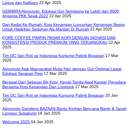
Lagoa dan Kalibaru
22 Apr 2025
GEMBIRA Ajinomoto: Edukasi Gizi Seimbang ke Lebih dari 9600
Anggota PKK Sejak 2022
22 Apr 2025
Dari Kedai Ke Rumah: Kopi Kenangan Luncurkan Kenangan Beans
Untuk Hadirkan Seduhan Ala Mantan Di Rumah
22 Apr 2025
FORE COFFEE PIMPIN PASAR KOPI DENGAN INOVASI DAN
KONSISTENSI PRODUK PREMIUM YANG TERJANGKAU
22 Apr
2025
Tim QC Sari Roti se Indonesia Kunjungi Pabrik Bogasari
17 Mar
2025
Ajinomoto Ajak Masyarakat Mulai Hari dengan Gizi Optimal Lewat
Edukasi Sarapan Pagi
17 Mar 2025
Berawal Dari Sebesar Biji Kopi, Kenali Tanda Awal Kanker Payudara
Bersama Kopi Kenangan Dan Lovepink
17 Mar 2025
Tim QC Sari Roti se Indonesia Kunjungi Pabrik Bogasari
20 Jan
2025
Ajinomoto Gandeng BAZNAS Bantu Korban Bencana Banjir & Tanah
Longsor Sukabumi
18 Jan 2025
Welcome 2025
04 Jan 2025