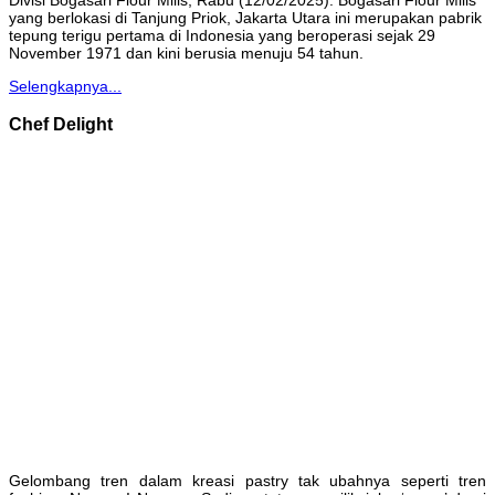
Divisi Bogasari Flour Mills, Rabu (12/02/2025). Bogasari Flour Mills
yang berlokasi di Tanjung Priok, Jakarta Utara ini merupakan pabrik
tepung terigu pertama di Indonesia yang beroperasi sejak 29
November 1971 dan kini berusia menuju 54 tahun.
Selengkapnya...
Chef Delight
Gelombang tren dalam kreasi pastry tak ubahnya seperti tren