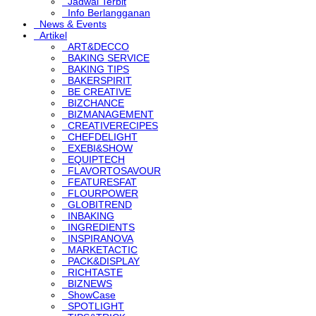
Jadwal Terbit
Info Berlangganan
News & Events
Artikel
ART&DECCO
BAKING SERVICE
BAKING TIPS
BAKERSPIRIT
BE CREATIVE
BIZCHANCE
BIZMANAGEMENT
CREATIVERECIPES
CHEFDELIGHT
EXEBI&SHOW
EQUIPTECH
FLAVORTOSAVOUR
FEATURESFAT
FLOURPOWER
GLOBITREND
INBAKING
INGREDIENTS
INSPIRANOVA
MARKETACTIC
PACK&DISPLAY
RICHTASTE
BIZNEWS
ShowCase
SPOTLIGHT