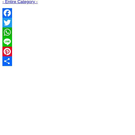
- Entire Category -
Facebook
Twitter
WhatsApp
Line
Pinterest
Share