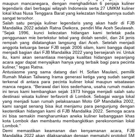
maupun mancanegara, dengan menghadirkan 6 penjaja kuliner
legendaris dari berbagai wilayah Indonesia serta 27 UMKM kuliner
lokal khas Nusa Tenggara Barat yang kelezatan hidangannya sudah
sangat tersohor.
Salah satu penjaja kuliner legendaris yang akan hadir di FJB
Mandalika 2022 adalah Ratna Dwikora, pendiri Mie Aceh Seulawah.
“Sejak 1996, kunci kelezatan hidangan kami terletak pada
penggunaan mie bertekstur tebal yang diolah sendiri, dan 24 jenis
rempah yang didatangkan langsung dari Aceh. Setelah menjadi
anggota keluarga besar FJB sejak 2006 silam, kami bangga dapat
menjadi bagian dari FJB Mandalika 2022 yang bersejarah ini. Untuk
itu, kami akan senantiasa menjaga kualitas hidangan sepanjang
acara agar dapat menyajikan hanya yang terbaik bagi para pecinta
kuliner,” tegas Ratna.
Antusiasme yang sama datang dari H. Sofian Maulani, pemilik
Rumah Makan Taliwang Irama generasi ketiga yang sudah sangat
terkenal di antara para pecinta kuliner lokal maupun wisatawan
manca negara. “Berawal dari kios sederhana, usaha rumah makan
ini terus kami kembangkan sejak 1973 hingga menjadi salah satu
destinasi wisata kuliner terfavorit di Lombok. Sebagai warga lokal
yang menjadi tuan rumah pelaksanaan Moto GP Mandalika 2002,
kami sangat senang bisa ikut menjamu para pengunjung dengan
keotentikan hidangan kami di FJB Mandalika 2022. Semoga acara
ini bisa semakin mengharumkan aneka kuliner kebanggaan khas
kota Lombok dan membantu membangkitkan perekonomian lokal
Lombok.”
Demi memastikan keamanan dan kenyamanan acara, FJB
Mandalika 2022 akan dilaksanakan dengan mematuhi protokol 5M