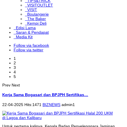
TIPS&TRICK
VISITOUTLET
VISIT
Boulangerie
The Baker
Kempi Deli
Edisi Lama
Saran & Pendapat
Media Kit
Follow via facebook
Follow via twitter
1
2
3
4
5
Prev
Next
Kerja Sama Bogasari dan BPJPH Sertifikas…
22-04-2025 Hits:1471
BIZNEWS
admin1
Untuk pertama kalinya, Kepala Badan Penyelenggara Jaminan