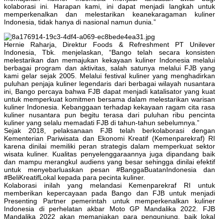
kolaborasi ini. Harapan kami, ini dapat menjadi langkah untuk
memperkenalkan dan melestarikan keanekaragaman kuliner
Indonesia, tidak hanya di nasional namun dunia.”
Hernie Raharja, Direktur Foods & Refreshment PT Unilever
Indonesia, Tbk. menjelaskan, “Bango telah secara konsisten
melestarikan dan memajukan kekayaan kuliner Indonesia melalui
berbagai program dan aktivitas, salah satunya melalui FJB yang
kami gelar sejak 2005. Melalui festival kuliner yang menghadirkan
puluhan penjaja kuliner legendaris dari berbagai wilayah nusantara
ini, Bango percaya bahwa FJB dapat menjadi katalisator yang kuat
untuk memperkuat komitmen bersama dalam melestarikan warisan
kuliner Indonesia. Kebanggaan terhadap kekayaan ragam cita rasa
kuliner nusantara pun begitu terasa dari puluhan ribu pencinta
kuliner yang selalu memadati FJB di tahun-tahun sebelumnya.”
Sejak 2018, pelaksanaan FJB telah berkolaborasi dengan
Kementerian Pariwisata dan Ekonomi Kreatif (Kemenparekraf) RI
karena dinilai memiliki peran strategis dalam memperkuat sektor
wisata kuliner. Kualitas penyelenggaraannya juga dipandang baik
dan mampu merangkul audiens yang besar sehingga dinilai efektif
untuk menyebarluaskan pesan #BanggaBuatanIndonesia dan
#BeliKreatifLokal kepada para pecinta kuliner.
Kolaborasi inilah yang melandasi Kemenparekraf RI untuk
memberikan kepercayaan pada Bango dan FJB untuk menjadi
Presenting Partner pemerintah untuk memperkenalkan kuliner
Indonesia di perhelatan akbar Moto GP Mandalika 2022. FJB
Mandalika 2022 akan memanjakan para pengunjung, baik lokal