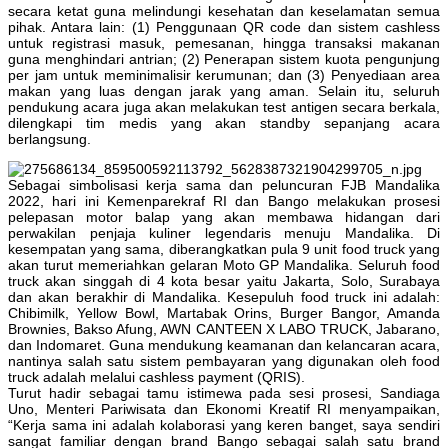
secara ketat guna melindungi kesehatan dan keselamatan semua
pihak. Antara lain: (1) Penggunaan QR code dan sistem cashless
untuk registrasi masuk, pemesanan, hingga transaksi makanan
guna menghindari antrian; (2) Penerapan sistem kuota pengunjung
per jam untuk meminimalisir kerumunan; dan (3) Penyediaan area
makan yang luas dengan jarak yang aman. Selain itu, seluruh
pendukung acara juga akan melakukan test antigen secara berkala,
dilengkapi tim medis yang akan standby sepanjang acara
berlangsung.
Sebagai simbolisasi kerja sama dan peluncuran FJB Mandalika
2022, hari ini Kemenparekraf RI dan Bango melakukan prosesi
pelepasan motor balap yang akan membawa hidangan dari
perwakilan penjaja kuliner legendaris menuju Mandalika. Di
kesempatan yang sama, diberangkatkan pula 9 unit food truck yang
akan turut memeriahkan gelaran Moto GP Mandalika. Seluruh food
truck akan singgah di 4 kota besar yaitu Jakarta, Solo, Surabaya
dan akan berakhir di Mandalika. Kesepuluh food truck ini adalah:
Chibimilk, Yellow Bowl, Martabak Orins, Burger Bangor, Amanda
Brownies, Bakso Afung, AWN CANTEEN X LABO TRUCK, Jabarano,
dan Indomaret. Guna mendukung keamanan dan kelancaran acara,
nantinya salah satu sistem pembayaran yang digunakan oleh food
truck adalah melalui cashless payment (QRIS).
Turut hadir sebagai tamu istimewa pada sesi prosesi, Sandiaga
Uno, Menteri Pariwisata dan Ekonomi Kreatif RI menyampaikan,
“Kerja sama ini adalah kolaborasi yang keren banget, saya sendiri
sangat familiar dengan brand Bango sebagai salah satu brand