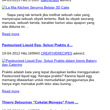
04-03-2013 Hits:172657
bakingclass
admin1
Siapa yang tak tertarik jika melihat sebuah cake yang
menyerupai sebuah obyek tertentu. Baik itu obyek seorang
manusia, sebuah benda, karakter kartun atau apapun yang
ada didunia ini....
Read more
Pasteurized Liquid Egg, Solusi Praktis d…
19-04-2012 Hits:169943
CREATIVERECIPES
admin1
Praktis adalah kata yang tepat diucapkan ketika menggunakan
Pasteurized liquid egg. Kenapa praktis? Karena liquid egg
memang ditawarkan untuk memudahkan penggunanya jika
hanya ingin memakai putih telur atau kuning...
Read more
Thierry Detournay “Cokelat Monggo” From …