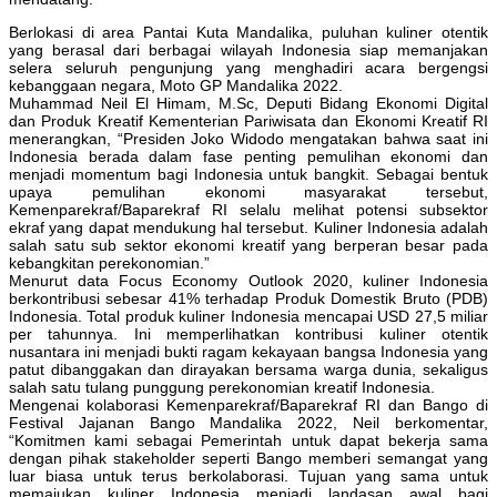
Berlokasi di area Pantai Kuta Mandalika, puluhan kuliner otentik
yang berasal dari berbagai wilayah Indonesia siap memanjakan
selera seluruh pengunjung yang menghadiri acara bergengsi
kebanggaan negara, Moto GP Mandalika 2022.
Muhammad Neil El Himam, M.Sc, Deputi Bidang Ekonomi Digital
dan Produk Kreatif Kementerian Pariwisata dan Ekonomi Kreatif RI
menerangkan, “Presiden Joko Widodo mengatakan bahwa saat ini
Indonesia berada dalam fase penting pemulihan ekonomi dan
menjadi momentum bagi Indonesia untuk bangkit. Sebagai bentuk
upaya pemulihan ekonomi masyarakat tersebut,
Kemenparekraf/Baparekraf RI selalu melihat potensi subsektor
ekraf yang dapat mendukung hal tersebut. Kuliner Indonesia adalah
salah satu sub sektor ekonomi kreatif yang berperan besar pada
kebangkitan perekonomian.”
Menurut data Focus Economy Outlook 2020, kuliner Indonesia
berkontribusi sebesar 41% terhadap Produk Domestik Bruto (PDB)
Indonesia. Total produk kuliner Indonesia mencapai USD 27,5 miliar
per tahunnya. Ini memperlihatkan kontribusi kuliner otentik
nusantara ini menjadi bukti ragam kekayaan bangsa Indonesia yang
patut dibanggakan dan dirayakan bersama warga dunia, sekaligus
salah satu tulang punggung perekonomian kreatif Indonesia.
Mengenai kolaborasi Kemenparekraf/Baparekraf RI dan Bango di
Festival Jajanan Bango Mandalika 2022, Neil berkomentar,
“Komitmen kami sebagai Pemerintah untuk dapat bekerja sama
dengan pihak stakeholder seperti Bango memberi semangat yang
luar biasa untuk terus berkolaborasi. Tujuan yang sama untuk
memajukan kuliner Indonesia menjadi landasan awal bagi