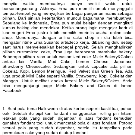
menyita waktu membuatnya punya sedikit waktu untuk
bersenangsenang. Akhirnya Erna pun memilih untuk menyinggahi
tempat-tempat yang menyajikan berbagai panganan manis sebagai
pilihan. Dari sinilah ketertarikan muncul bagaimana membuatnya.
Sepulang ke Indonesia, Erna pun mulai belajar dengan mengikuti
kursus baking dan mendekor. Ketika orang ingin mengejar karir di
luar negeri Erna justru lebih memilih merintis usaha online cake
shop. Menurutnya dengan online cake shop ini dia lebih bisa
mengatur ritme Erna Susanto art&deco kerja, dibanding dulu setiap
saat harus menyelesaikan berbagai proyek. Selain menghadirkan
pilihan customized cake, Erna juga berencana membuka bakery.
Beberapa pilihan rasa untuk customized cake Miele Bakery&Cakes
antara lain Vanilla, Mud Cake, Lemon Cheese, Japanase
Strawberry Cheesecake. Sedangkan untuk cupcake ada pilihan
Cokelat, Kopi, Lemon Meringue, Red Velvet dan Green Tea. Ada
juga produk Mini Cake seperti Vanilla, Strawberry, Kopi, Cokelat dan
Manggo. Untuk melihat aneka kreasi Miele Bakery&Cakes, Anda
bisa mengunjungi page Miele Bakery and Cakes di laman
Facebook.
1. Buat pola tema Halloween di atas kertas seperti kastil tua, pohon
oak. Setelah itu pipihkan fondant menggunakan rolling pin hitam,
letakan pola yang sudah digambar di atas fondant kemudian
gunakan fondant tool untuk mencetak pola di atas fondant. Potong
sesuai pola yang sudah digambar, setela itu tempelkan pada
permukaan cake yang sudah ditutup fondant.