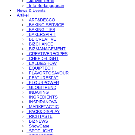
Jadwal Terbit
Info Berlangganan
News & Events
Artikel
ART&DECCO
BAKING SERVICE
BAKING TIPS
BAKERSPIRIT
BE CREATIVE
BIZCHANCE
BIZMANAGEMENT
CREATIVERECIPES
CHEFDELIGHT
EXEBI&SHOW
EQUIPTECH
FLAVORTOSAVOUR
FEATURESFAT
FLOURPOWER
GLOBITREND
INBAKING
INGREDIENTS
INSPIRANOVA
MARKETACTIC
PACK&DISPLAY
RICHTASTE
BIZNEWS
ShowCase
SPOTLIGHT