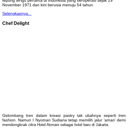
tepung terigu pertama di Indonesia yang beroperasi sejak 29
November 1971 dan kini berusia menuju 54 tahun.
Selengkapnya...
Chef Delight
Gelombang tren dalam kreasi pastry tak ubahnya seperti tren
fashion. Namun I Nyoman Sudiana tetap memilih jalur ‘aman’ demi
mendongkrak citra
Hotel Akmani sebagai hotel baru di Jakarta.