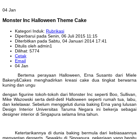
04 Jan
Monster Inc Halloween Theme Cake
Kategori Induk:
Rubrikasi
Diperbarui pada Senin, 06 Juli 2015 11:15
Diterbitkan pada Sabtu, 04 Januari 2014 17:41
Ditulis oleh admin1
Dilihat: 5774
Cetak
Email
04 Jan
Bertema perayaan Halloween, Erna Susanto dari Miele
Bakery&Cakes menghadirkan kreasi cake dua tingkat berwarna
kuning dan ungu
dengan figurine tokoh-tokoh dari Monster Inc seperti Boo, Sullivan,
Mike Wazowski serta detil-detil Halloween seperti rumah tua, labu,
dan kelelawar. Sebelum menggeluti dunia baking Erna yang lulusan
Design Interior Universitas Taruma Negara ini bekerja sebagai
designer interior di Singapura selama lima tahun.
Ketertarikannya di dunia baking bermula dari kebiasaannya
menyantap desserts. Sewaktu di Singapura, pekerjaan yang begitu