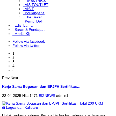
TIPS&TRICK
VISITOUTLET
VISIT
Boulangerie
The Baker
Kempi Deli
Edisi Lama
Saran & Pendapat
Media Kit
Follow via facebook
Follow via twitter
1
2
3
4
5
Prev
Next
Kerja Sama Bogasari dan BPJPH Sertifikas…
22-04-2025 Hits:1471
BIZNEWS
admin1
Untuk pertama kalinya, Kepala Badan Penyelenggara Jaminan