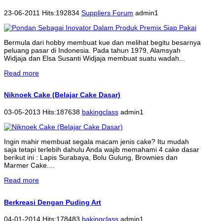
23-06-2011 Hits:192834
Suppliers Forum
admin1
Bermula dari hobby membuat kue dan melihat begitu besarnya
peluang pasar di Indonesia. Pada tahun 1979, Alamsyah
Widjaja dan Elsa Susanti Widjaja membuat suatu wadah...
Read more
Niknoek Cake (Belajar Cake Dasar)
03-05-2013 Hits:187638
bakingclass
admin1
Ingin mahir membuat segala macam jenis cake? Itu mudah
saja tetapi terlebih dahulu Anda wajib memahami 4 cake dasar
berikut ini : Lapis Surabaya, Bolu Gulung, Brownies dan
Marmer Cake....
Read more
Berkreasi Dengan Puding Art
04-01-2014 Hits:178483
bakingclass
admin1