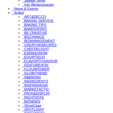
Jadwal Terbit
Info Berlangganan
News & Events
Artikel
ART&DECCO
BAKING SERVICE
BAKING TIPS
BAKERSPIRIT
BE CREATIVE
BIZCHANCE
BIZMANAGEMENT
CREATIVERECIPES
CHEFDELIGHT
EXEBI&SHOW
EQUIPTECH
FLAVORTOSAVOUR
FEATURESFAT
FLOURPOWER
GLOBITREND
INBAKING
INGREDIENTS
INSPIRANOVA
MARKETACTIC
PACK&DISPLAY
RICHTASTE
BIZNEWS
ShowCase
SPOTLIGHT