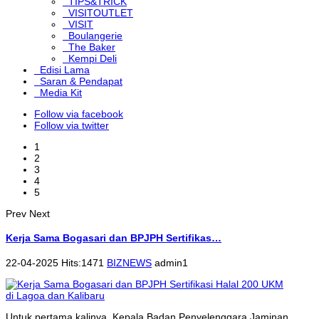
TIPS&TRICK
VISITOUTLET
VISIT
Boulangerie
The Baker
Kempi Deli
Edisi Lama
Saran & Pendapat
Media Kit
Follow via facebook
Follow via twitter
1
2
3
4
5
Prev
Next
Kerja Sama Bogasari dan BPJPH Sertifikas…
22-04-2025 Hits:1471
BIZNEWS
admin1
Untuk pertama kalinya, Kepala Badan Penyelenggara Jaminan