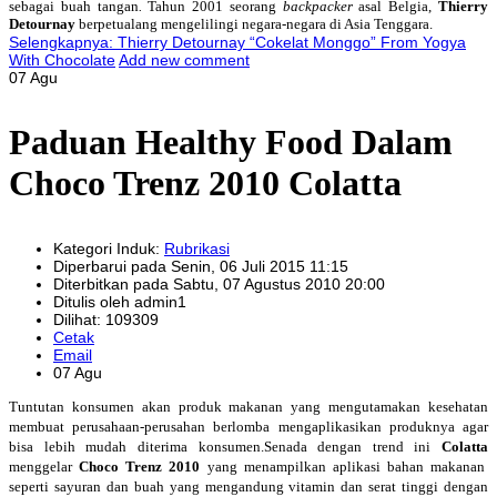
sebagai buah tangan
.
Tahun 2001 seorang
backpacker
asal Belgia,
Thierry
Detournay
berpetualang mengelilingi negara-negara di Asia Tenggara.
Selengkapnya: Thierry Detournay “Cokelat Monggo” From Yogya
With Chocolate
Add new comment
07 Agu
Paduan Healthy Food Dalam
Choco Trenz 2010 Colatta
Kategori Induk:
Rubrikasi
Diperbarui pada Senin, 06 Juli 2015 11:15
Diterbitkan pada Sabtu, 07 Agustus 2010 20:00
Ditulis oleh admin1
Dilihat: 109309
Cetak
Email
07 Agu
Tuntutan konsumen akan produk makanan yang mengutamakan kesehatan
membuat perusahaan-perusahan berlomba mengaplikasikan produknya agar
bisa lebih mudah diterima konsumen.Senada dengan trend ini
Colatta
menggelar
Choco Trenz 2010
yang menampilkan aplikasi bahan makanan
seperti sayuran dan buah yang mengandung vitamin dan serat tinggi dengan