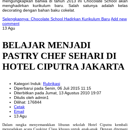
mengungkapkan bahwa di tahun 2013 ini Chocolate School akan
menghadirkan kurikulum baru. Salah satunya adalah kelas
decorating dengan bahan baku cokelat.
Selengkapnya: Chocolate School Hadirkan Kurikulum Baru
Add new
comment
13 Agu
BELAJAR MENJADI
PASTRY CHEF SEHARI DI
HOTEL CIPUTRA JAKARTA
Kategori Induk:
Rubrikasi
Diperbarui pada Senin, 06 Juli 2015 11:15
Diterbitkan pada Jumat, 13 Agustus 2010 19:07
Ditulis oleh admin1
Dilihat: 176844
Cetak
Email
13 Agu
Dalam rangka menyemarak
k
an liburan sekolah
Hotel Ciputra kembali
mengadakan acara Cooking Class khusus untuk anak-anak. Dengan ditemani